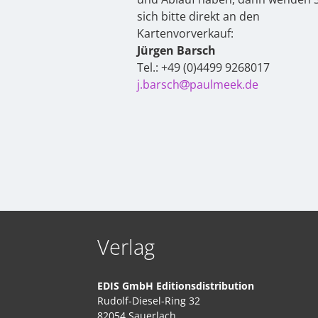
sich bitte direkt an den
Kartenvorverkauf:
Jürgen Barsch
Tel.: +49 (0)4499 9268017
j.barsch
paulmeek.de
Verlag
EDIS GmbH Editionsdistribution
Rudolf-Diesel-Ring 32
82054 Sauerlach