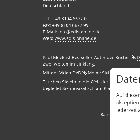
Deutschland
Tel.: +49 8104 6677 0
Fax: +49 8104 6677 99
E-Mail:
info@edis-online.de
Web:
www.edis-online.de
Paul Meek ist Bestseller-Autor der Bücher ⁣
D
Zwei Welten im Einklang
.
Mit der Video-DVD ⁣
Meine Sicht ins Jenseits
d
Date
Tauchen Sie ein in die Welt der Medialität und
begleitet Sie musikalisch am Klavier.
Auf diese
akzeptier
jederzeit 
Barrierefreiheit
Dat