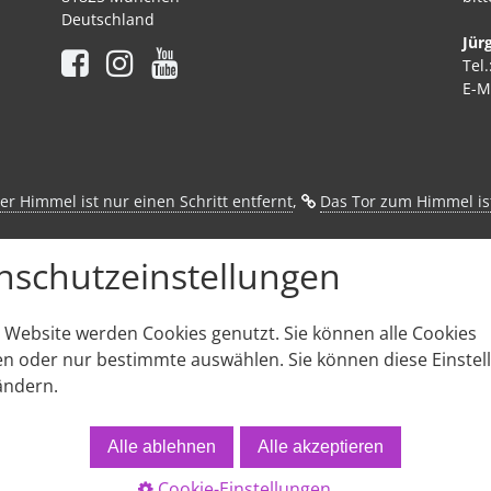
Deutschland
Jür
Tel
E-M
er Himmel ist nur einen Schritt entfernt
, ⁣
Das Tor zum Himmel is
emonstriert Paul Meek den Jenseitskontakt und erläutert in der Ta
nschutzeinstellungen
 hören Sie die Audio-CD ⁣
Musikalische Meditationen
. Paul Meek 
r Website werden Cookies genutzt. Sie können alle Cookies
en oder nur bestimmte auswählen. Sie können diese Einste
ändern.
enschutz
Kontakt / Impressum
AGB
Widerrufsbelehrung
Teilnahmeb
© 2026 Paul Meek, München. Alle Rechte vorbehalten.
Alle ablehnen
Alle akzeptieren
Cookie-Einstellungen