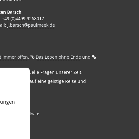
gen Barsch
.: +49 (0)4499 9268017
ail:
j.barsch
paulmeek.de
t immer offen
, ⁣
Das Leben ohne Ende
und ⁣
lkrunde spirituelle Fragen unserer Zeit.
nimmt Sie mit auf eine geistige Reise und
llungen
edingungen Seminare